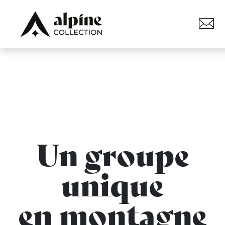
Immobilier
&
Hôtellerie
Un savoir-faire inégalé dans les Alpes
françaises, depuis 1997
Un groupe
unique
en montagne