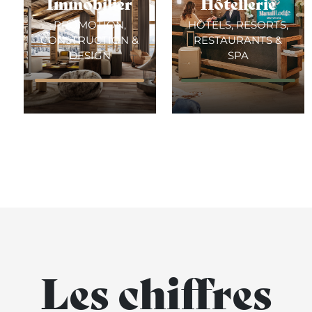
Immobilier
Hôtellerie
PROMOTION,
HÔTELS, RESORTS,
CONSTRUCTION &
RESTAURANTS &
DESIGN
SPA
Les chiffres