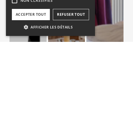
NON CLASSIFIÉS
ACCEPTER TOUT
REFUSER TOUT
AFFICHER LES DÉTAILS
Strictement nécessaires
Performance
Non classifiés
Les cookies strictement nécessaires habilitent
des fonctionnalités de base du site Web telles
que la connexion des utilisateurs et la gestion
des comptes. Le site Web ne peut pas être
utilisé correctement sans les cookies
strictement nécessaires.
Fournisseur /
Nom
Expiration
Description
Domaine
october_session
alpine-
2 heures
collection.fr
CookieScriptConsent
1 an
Ce cookie est
CookieScript
utilisé par le
.alpine-