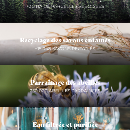
+3,5 HA DE PARCELLES REBOISÉES
Recyclage des savons entamés
+15 048 SAVONS RECYCLÉS
Parrainage des abeilles
250 000 ABEILLES PARRAINÉES
Eau filtrée et purifiée