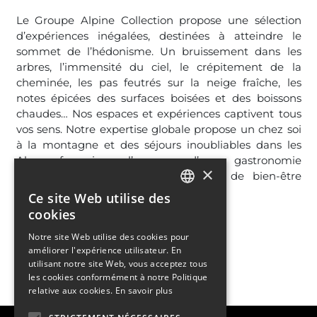
Le Groupe Alpine Collection propose une sélection
d’expériences inégalées, destinées à atteindre le
sommet de l’hédonisme. Un bruissement dans les
arbres, l’immensité du ciel, le crépitement de la
cheminée, les pas feutrés sur la neige fraîche, les
notes épicées des surfaces boisées et des boissons
chaudes… Nos espaces et expériences captivent tous
vos sens. Notre expertise globale propose un chez soi
à la montagne et des séjours inoubliables dans les
Alpes françaises, l’essence d’une gastronomie
×
généreuse, de paysages immaculés, de bien-être
sensoriel et de designs élégants.
Ce site Web utilise des
FRENCH
cookies
ENGLISH
Notre site Web utilise des cookies pour
améliorer l'expérience utilisateur. En
utilisant notre site Web, vous acceptez tous
les cookies conformément à notre Politique
relative aux cookies.
En savoir plus