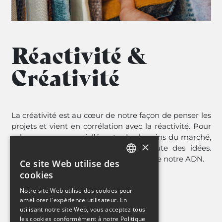
Réactivité &
Créativité
La créativité est au cœur de notre façon de penser les
projets et vient en corrélation avec la réactivité. Pour
cela, nous sommes à l’écoute des besoins du marché,
×
de nos clients, et également à l’écoute des idées.
L’inventivité et l’innovation font partie de notre ADN.
Ce site Web utilise des
FRENCH
cookies
ENGLISH
Notre site Web utilise des cookies pour
améliorer l'expérience utilisateur. En
utilisant notre site Web, vous acceptez tous
les cookies conformément à notre Politique